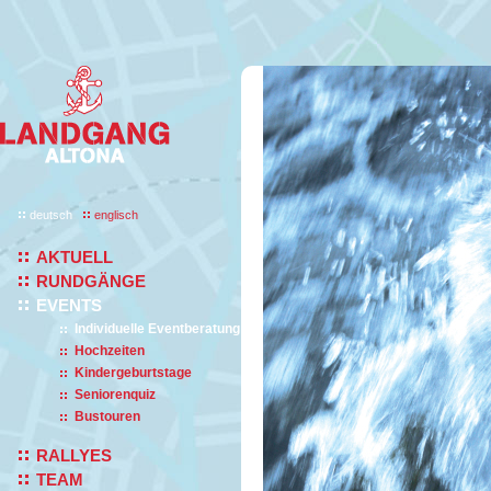
deutsch
englisch
AKTUELL
RUNDGÄNGE
EVENTS
Individuelle Eventberatung
Hochzeiten
Kindergeburtstage
Seniorenquiz
Bustouren
RALLYES
TEAM